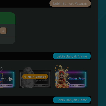
Lebih Banyak Pasaran
4
Lebih Banyak Game
⚙ Maintenance
Lebih Banyak Game