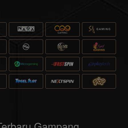
 Terbaru Gampang