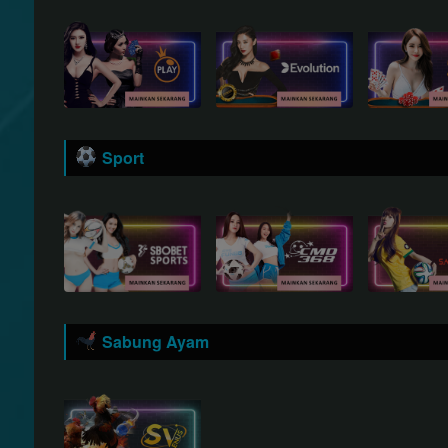
Sport
Sabung Ayam