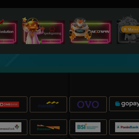
⚙ Main