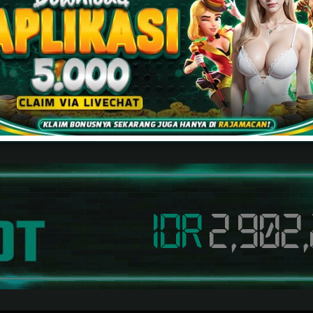
emiliki pasaran terbaru dan paling update 24jam.
Selamat da
IDR
2,902